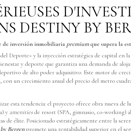
ÉRIEUSES D'INVEST
NS DESTINY BY BE
 de inversión inmobiliaria
premium
que supera la es
el Deporte» y la inyección estratégica de capital en 
ienestar y deporte que garantiza una demanda de aloja
eportivo de alto poder adquisitivo. Este motor de crec
l, con un crecimiento anual del precio del metro cuadra
lizar esta tendencia: el proyecto ofrece obra nueva de l
ca) y
amenities
de resort (SPA, gimnasio, co-working) a
as de élite. Posicionado estratégicamente entre la sere
y
by Bergen
promete una rentabilidad superior en el seg