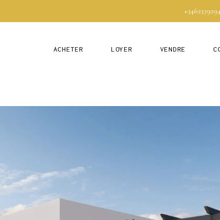
+346233929
ACHETER
LOYER
VENDRE
C