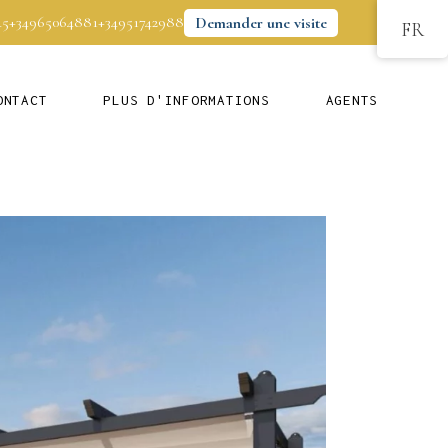
45
+34965064881
+34951742988
Demander une visite
FR
ONTACT
PLUS D'INFORMATIONS
AGENTS