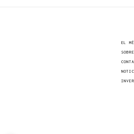
EL M
SOBR
CONT
NOTI
INVE