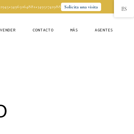
92945
+34965064881
+34951742988
Solicita una visita
ES
VENDER
CONTACTO
MÁS
AGENTES
O