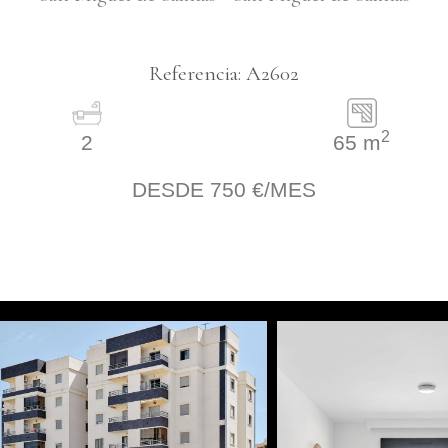
Referencia:
A2602
2
2
65 m
DESDE 750 €/MES