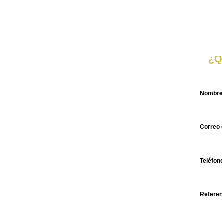
¿Q
Nombr
Correo 
Teléfon
Referen