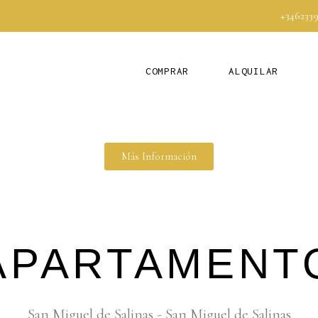
+346233
COMPRAR
ALQUILAR
Más Información
APARTAMENT
San Miguel de Salinas - San Miguel de Salinas