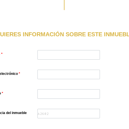
UIERES INFORMACIÓN SOBRE ESTE INMUEB
e
*
electrónico
*
o
*
cia del inmueble